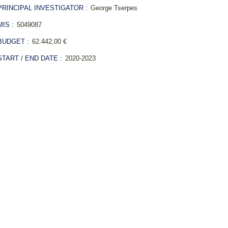
RINCIPAL INVESTIGATOR :
George Tserpes
IS :
5049087
UDGET :
62.442,00 €
TART / END DATE :
2020-2023