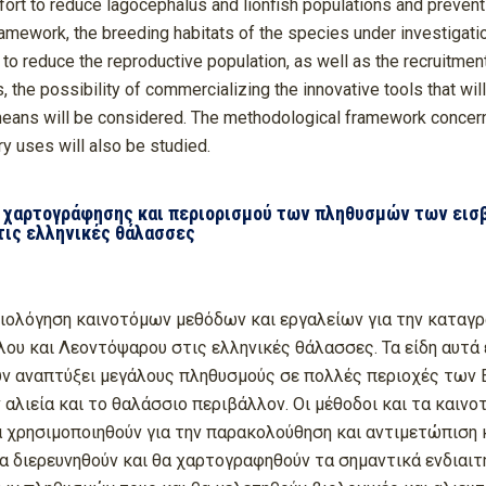
ffort to reduce lagocephalus and lionfish populations and prevent
ramework, the breeding habitats of the species under investigation
to reduce the reproductive population, as well as the recruitmen
the possibility of commercializing the innovative tools that will
 means will be considered. The methodological framework concerni
y uses will also be studied.
 χαρτογράφησης και περιορισμού των πληθυσμών των εισ
στις ελληνικές θάλασσες
 αξιολόγηση καινοτόμων μεθόδων και εργαλείων για την καταγ
υ και Λεοντόψαρου στις ελληνικές θάλασσες. Τα είδη αυτά 
ουν αναπτύξει μεγάλους πληθυσμούς σε πολλές περιοχές των
αλιεία και το θαλάσσιο περιβάλλον. Οι μέθοδοι και τα καινο
α χρησιμοποιηθούν για την παρακολούθηση και αντιμετώπιση
θα διερευνηθούν και θα χαρτογραφηθούν τα σημαντικά ενδιαι