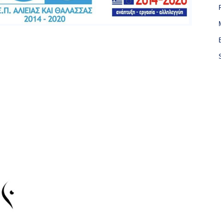
P
M
B
S