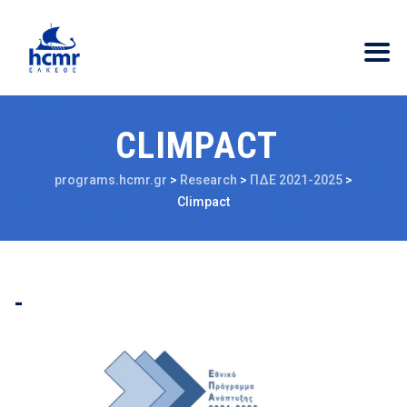
CLIMPACT
programs.hcmr.gr
>
Research
>
ΠΔΕ 2021-2025
>
Climpact
-