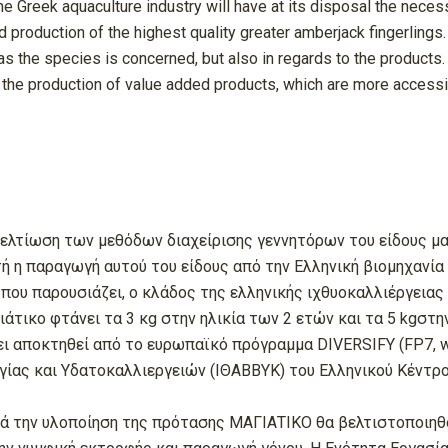
he Greek aquaculture industry will have at its disposal the nec
nd production of the highest quality greater amberjack fingerlings
r as the species is concerned, but also in regards to the products
nd the production of value added products, which are more acces
βελτίωση των μεθόδων διαχείρισης γεννητόρων του είδους μαγι
ή η παραγωγή αυτού του είδους από την Ελληνική βιομηχανία 
υ παρουσιάζει, ο κλάδος της ελληνικής ιχθυοκαλλιέργειας δ
ιάτικο φτάνει τα 3 κg στην ηλικία των 2 ετών και τα 5 kgστ
ι αποκτηθεί από το ευρωπαϊκό πρόγραμμα DIVERSIFY (FP7, www
ογίας και Υδατοκαλλιεργειών (ΙΘΑΒΒΥΚ) του Ελληνικού Κέντ
ά την υλοποίηση της πρότασης ΜΑΓΙΑΤΙΚΟ θα βελτιστοποιηθο