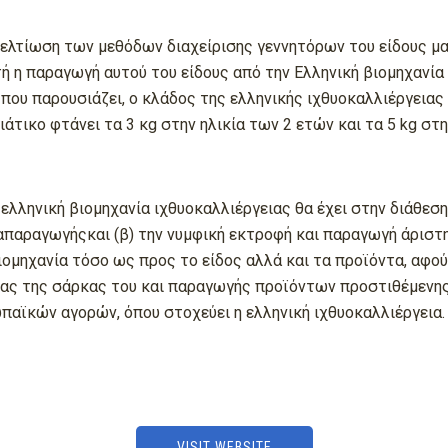
βελτίωση των μεθόδων διαχείρισης γεννητόρων του είδους μαγι
ή η παραγωγή αυτού του είδους από την Ελληνική βιομηχανία 
υ παρουσιάζει, ο κλάδος της ελληνικής ιχθυοκαλλιέργειας δ
άτικο φτάνει τα 3 κg στην ηλικία των 2 ετών και τα 5 kg στην
ληνική βιομηχανία ιχθυοκαλλιέργειας θα έχει στην διάθεση 
ναπαραγωγήςκαι (β) την νυμφική εκτροφή και παραγωγή άριστ
ιομηχανία τόσο ως προς το είδος αλλά και τα προϊόντα, αφού
ς της σάρκας του και παραγωγής προϊόντων προστιθέμενης αξ
ϊκών αγορών, όπου στοχεύει η ελληνική ιχθυοκαλλιέργεια.​
VISIT WEBSITE