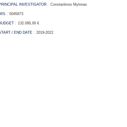
RINCIPAL INVESTIGATOR :
Constantinos Mylonas
IS :
5045873
UDGET :
132.095,00 €
TART / END DATE :
2019-2022