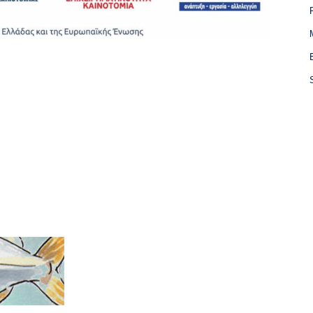
P
M
B
S