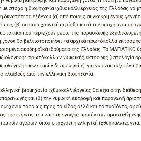
ην νυμφική εκτροφής και παραγωγή γόνου. Η Ενότητα Εργασία
με στόχο η βιομηχανία ιχθυοκαλλιέργειας της Ελλάδας να μπ
 η δυνατότητα ελέγχου (α) από ποιους συγκεκριμένους γεννήτ
ίωση, (β) σε ποια χρονική περίοδο κατά την εποχή αναπαραγω
στατικά που περιέχουν μέσω της παρασκευής εξειδικευμένης
 γόνου θα βελτιστοποιήσει τα αρχικά πρωτόκολλα εκτροφής π
ρισμένα ακαδημαϊκά ιδρύματα της Ελλάδας. Το ΜΑΓΙΑΤΙΚΟ θα
 αξιολόγησης πρωτόκολλων νυμφικής εκτροφής (ιστολογία ορ
ξιολόγηση σκελετικών δυσμορφιών), για να αναπτύξει ένα β
ς κλωβούς από την ελληνική βιομηχανία.
ληνική βιομηχανία ιχθυοκαλλιέργειας θα έχει στην διάθεση 
ναπαραγωγήςκαι (β) την νυμφική εκτροφή και παραγωγή άριστ
ιομηχανία τόσο ως προς το είδος αλλά και τα προϊόντα, αφού
ς της σάρκας του και παραγωγής προϊόντων προστιθέμενης αξ
αϊκών αγορών, όπου στοχεύει η ελληνική ιχθυοκαλλιέργεια.